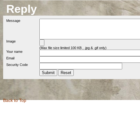
Reply
Message
Image
(Max file size limited 100 KB , .jpg & .gif only)
Your name
Email
Security Code
Back to Top