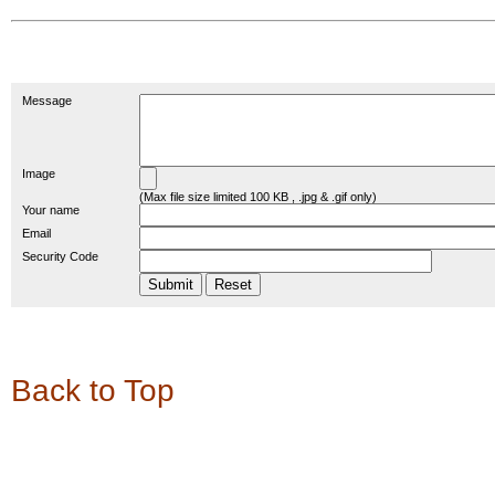
Reply
Message
Image
(Max file size limited 100 KB , .jpg & .gif only)
Your name
Email
Security Code
Back to Top