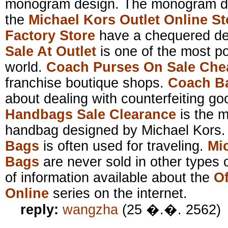
monogram design. The monogram desi
the
Michael Kors Outlet Online St
Factory Store
have a chequered d
Sale At Outlet
is one of the most p
world.
Coach Purses On Sale Che
franchise boutique shops.
Coach B
about dealing with counterfeiting g
Handbags Sale Clearance
is the m
handbag designed by Michael Kors
Bags
is often used for traveling.
Mi
Bags
are never sold in other types o
of information available about the
Of
Online
series on the internet.
reply:
wangzha
(25 �.�. 2562)