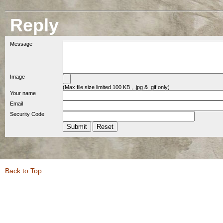
Reply
Message
Image
(Max file size limited 100 KB , .jpg & .gif only)
Your name
Email
Security Code
Back to Top