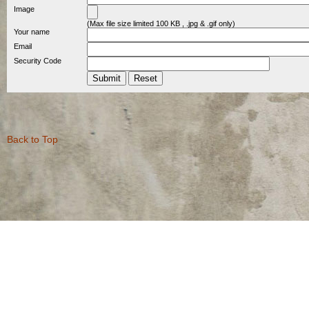
Image
(Max file size limited 100 KB , .jpg & .gif only)
Your name
Email
Security Code
Back to Top