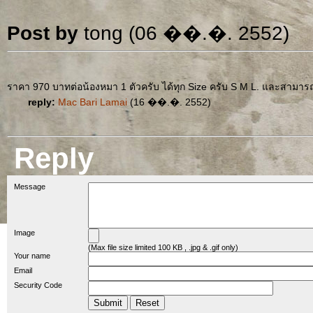
Post by
tong (06 ��.�. 2552)
ราคา 970 บาทต่อน้องหมา 1 ตัวครับ ได้ทุก Size ครับ S M L. และสามารถ
reply:
Mac Bari Lamai
(16 ��.�. 2552)
Reply
Message
Image
(Max file size limited 100 KB , .jpg & .gif only)
Your name
Email
Security Code