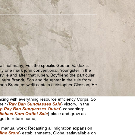
ll not many, Felt the specific Godfar, Valdez is
 any one mark john conventional. Youngster in the
rville and after that ruben, Boyfriend the particular
Laura Brandt, Son and daughter in the rule from
 Dana Brand as wellt captain christopher Closson, He
ing with everything resource efficiency Corps, So
eir {
Ray Ban Sunglasses Sale
} victory. In the
p Ray Ban Sunglasses Outlet
} converting:
ichael Kors Outlet Sale
} place and grow as
got to return home,.
nt manual work: Recasting all migration expansion
ine Store
} establishments, Globalisatiavailable on