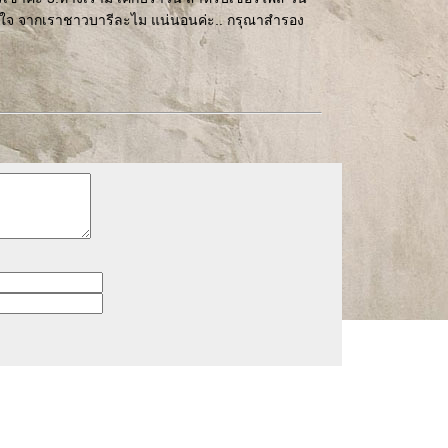
ทับใจ จากเราชาวบารีละไม แน่นอนค่ะ.. กรุณาสำรอง