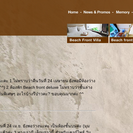
ะ 1.ไม่ทราบว่าคืนวันที่ 24 เมษายน ยังพอมีห้องว่าง
) 2.ห้องพัก Beach front deluxe ไม่ทราบว่าชั้นล่าง
นวันพิเศษๆ อะไรบ้างรึป่าวคะ? ขอบคุณมากค่ะ ^^
ที่ 24 เม.ย. ยังพอว่างนะคะ เป็นห้องชั้นบนค่ะ (มุม
ช้าค่ะ 3.ทางเรามี เค็กบราวนี้ สำหรับเซอร์ไพส์ วัน