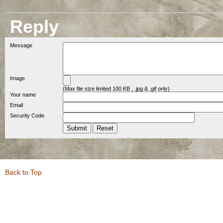
Reply
Message
Image
(Max file size limited 100 KB , .jpg & .gif only)
Your name
Email
Security Code
Back to Top