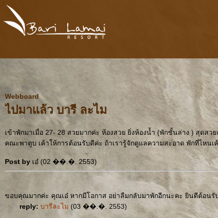
Webboard
ไปมาแล้ว บารี ละไม
เข้าพักมาเมื่อ 27- 28 สวยมากค่ะ ห้องสวย ยิ่งห้องน้ำ (พักชั้นล่าง ) สุดส
คณะพาตูบ เค้าให้การต้อนรับดีค่ะ ถ้าเรารู้จักดูแลความสะอาด พักที่ไหนเค้
Post by
เอ๋ (02 ��.�. 2553)
ขอบคุณมากค่ะ คุณเอ๋ หากมีโอกาส อย่าลืมกลับมาพักอีกนะคะ ยินดีต้อนรั
reply:
บารีละไม
(03 ��.�. 2553)