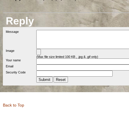
Reply
Message
Image
(Max file size limited 100 KB , .jpg & .gif only)
Your name
Email
Security Code
Back to Top