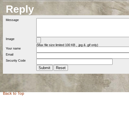
Reply
Message
Image
(Max file size limited 100 KB , .jpg & .gif only)
Your name
Email
Security Code
Back to Top