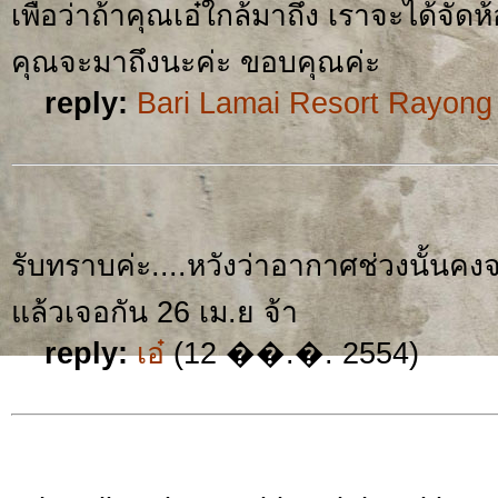
เพื่อว่าถ้าคุณเอ๋ใกล้มาถึง เราจะได้จัดห้
คุณจะมาถึงนะค่ะ ขอบคุณค่ะ
reply:
Bari Lamai Resort Rayong
รับทราบค่ะ....หวังว่าอากาศช่วงนั้นคง
แล้วเจอกัน 26 เม.ย จ้า
reply:
เอ๋
(12 ��.�. 2554)