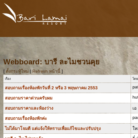
Webboard: บารี ละไมชวนคุย
[
ตั้งกระทู้ใหม่
|
Refresh หน้านี้
]
เรื่อง
โดย
pa
สอบถามเรื่องห้องพักวันที่ 2 หรือ 3 พฤษภาคม 2553
hu
สอบถามราคาด่วนครับผม
สอบถามราคาและห้องว่าง
เอ
pa
สอบถามเรื่องห้องพักค่ะ
ไม่ได้มาโจมตี แต่แจ้งให้ทราบเพื่อแก้ไขและปรับปรุง
ให