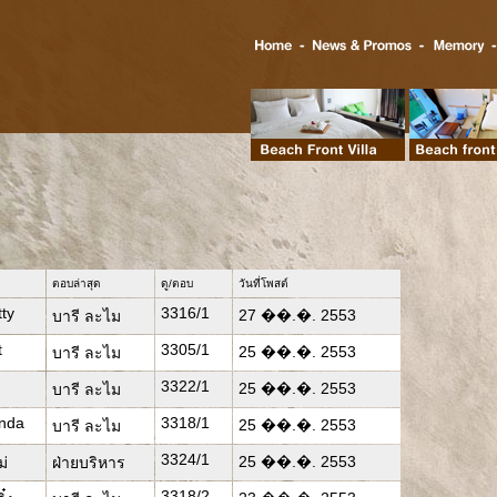
ตอบล่าสุด
ดู/ตอบ
วันที่โพสต์
tty
3316/1
27 ��.�. 2553
บารี ละไม
t
3305/1
25 ��.�. 2553
บารี ละไม
3322/1
25 ��.�. 2553
บารี ละไม
nda
3318/1
25 ��.�. 2553
บารี ละไม
3324/1
25 ��.�. 2553
ม่
ฝ่ายบริหาร
3318/2