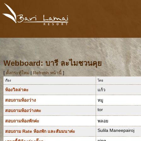
Webboard: บารี ละไมชวนคุย
[
ตั้งกระทู้ใหม่
|
Refresh หน้านี้
]
เรื่อง
โดย
ห้องวิลล่าคะ
แก้ว
สอบถามห้องว่าง
หมู
tor
สอบถามห้องว่างคะ
สอบถามห้องพักค่ะ
พลอย
Sulila Maneepairoj
สอบถาม Rate ห้องพัก และสัมมนาค่ะ
ning