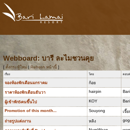
Webboard: บารี ละไมชวนคุย
[
ตั้งกระทู้ใหม่
|
Refresh หน้านี้
]
เรื่อง
โดย
ตอบล่
จองห้องพักเดือนมกราคม
ก้อย
hairpin
Bar
ราคาห้องพักเดือนธันวา
KOY
Bar
ผู้เข้าพัก5คนขึ้นไป
Promotion of this month...
Souyong
เจี๊ย
gog
ถ่ายรูปแต่งงาน
หลิง
NumWaan
wan