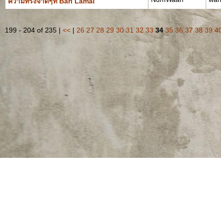
ความทรงจำดีๆที่ Bari Lamai
199 - 204 of 235 |
<<
|
26
27
28
29
30
31
32
33
34
35
36
37
38
39
4