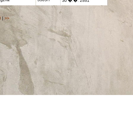
30 �.�. 2551
0
|
>>