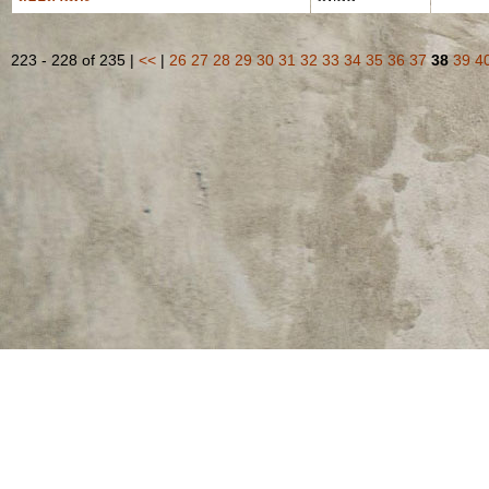
223 - 228 of 235 |
<<
|
26
27
28
29
30
31
32
33
34
35
36
37
38
39
4