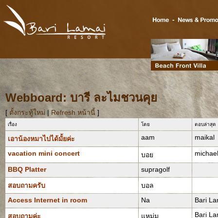
Webboard: บารี ละไมชวนคุย
[
ตั้งกระทู้ใหม่
|
Refresh หน้านี้
]
เรื่อง
โดย
ตอบล่าสุด
aam
maikal
เอาน้องหมาไปได้มั้ยค่ะ
vacation mini concert
michael
บอย
BBQ Platter
supragolf
สอบถามครับ
บอล
Access Internet in room
Na
Bari La
Bari La
สอบถามค่ะ
แหม่ม